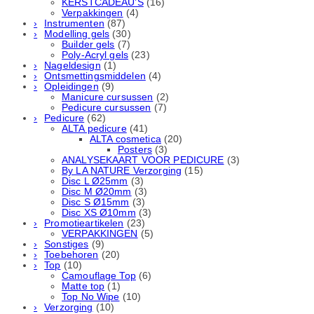
KERSTCADEAU’S
(16)
Verpakkingen
(4)
Instrumenten
(87)
Modelling gels
(30)
Builder gels
(7)
Poly-Acryl gels
(23)
Nageldesign
(1)
Ontsmettingsmiddelen
(4)
Opleidingen
(9)
Manicure cursussen
(2)
Pedicure cursussen
(7)
Pedicure
(62)
ALTA pedicure
(41)
ALTA cosmetica
(20)
Posters
(3)
ANALYSEKAART VOOR PEDICURE
(3)
By LA NATURE Verzorging
(15)
Disc L Ø25mm
(3)
Disc M Ø20mm
(3)
Disc S Ø15mm
(3)
Disc XS Ø10mm
(3)
Promotieartikelen
(23)
VERPAKKINGEN
(5)
Sonstiges
(9)
Toebehoren
(20)
Top
(10)
Camouflage Top
(6)
Matte top
(1)
Top No Wipe
(10)
Verzorging
(10)