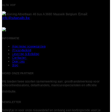
ALTA VOF
Email:
Koning Albertlaan 46 bus A
3680 Maaseik
Belgium
info@altanails.be
INFORMATIE
Algemene voorwaarden
Privacybeleid
Levering & Betaling
Contacten
Over ons
Blog
WORD ONZE PARTNER
Wij bieden twee soorten samenwerking aan: groothandelverkoop voor
schoonheidssalons, detailhandels, manicurespecialisten en officiële
LEES MEER
distributie.
NEWSLETTER
Schrijf je in voor onze nieuwsbrief en ontvang een kortingscode voor je