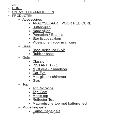
HOME
ONTSMETTINGSMIDDELEN
PRODUCTEN
Accessoires
ANALYSEKAART VOOR PEDICURE
Buffervijlen
Nagelvijlen
Penselen / Spatels
Sterilisatiezakken
Vloeistoffen voor manicure
Base
Basе gekleurd BIAB
Rubber basе
Gels
Classic
INSTANT 3 in 1
Mystique / Kameleon
Cat Eye
Met glitter / shimmer
Glas
Top
Top No Wipe
Top Coat
Matte top
Reflector Top
Magnetische top met katteneffect
Modelling gels
Camouflage gels