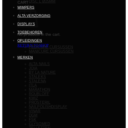
DISC L Ø25MM
CART
WIMPERS
ALTA VERZORGING
DISPLAYS
TOEBEHOREN
No products in the cart.
OPLEIDINGEN
RETURN TO SHOP
PEDICURE CURSUSSEN
MANICURE CURSUSSEN
MERKEN
ALTA NAILS
JOIA
BY LA NATURE
STALEKS
STALENA
ITLA
MARATHON
ROUBLOFF
KMIZ
PROSTERIL
NAILPOLISHDISPLAY
VINAR
DGM
FSK
GLYSOMED