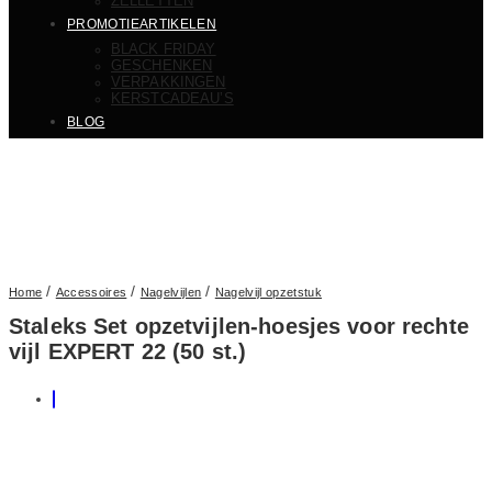
ZELLETTEN
PROMOTIEARTIKELEN
BLACK FRIDAY
GESCHENKEN
VERPAKKINGEN
KERSTCADEAU’S
BLOG
/
/
/
Home
Accessoires
Nagelvijlen
Nagelvijl opzetstuk
Staleks Set opzetvijlen-hoesjes voor rechte
vijl EXPERT 22 (50 st.)