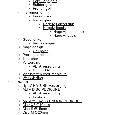
Poly-Acryl gels
Builder gels
French gel
Instrumenten
Freesbitjes
Nagelvijlen
Nagelvijl opzetstuk
Nagelvijlbasis
Nagelvijl opzetstuk
Nagelvijlbasis
Geschenken
Verpakkingen
Nageldesign
Gel paint
Promotieartikelen
Toebehoren
Verzorging
ALTA verzorging
Cuticul Oil
Vloeistoffen voor manicure
Werkkleding
PEDICURE
By LA NATURE Verzorging
ALTA DISC PEDICURE
ALTA verzorging
Posters
ANALYSEKAART VOOR PEDICURE
Disc XS Ø10mm
Disc S Ø15mm
Disc M Ø20mm