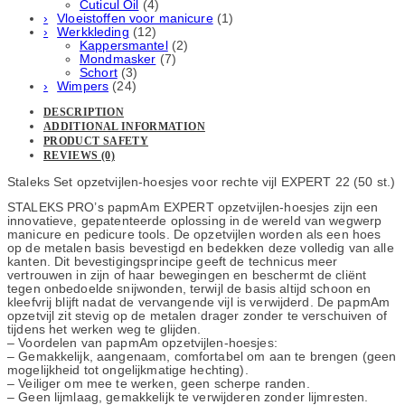
Cuticul Oil
(4)
Vloeistoffen voor manicure
(1)
Werkkleding
(12)
Kappersmantel
(2)
Mondmasker
(7)
Schort
(3)
Wimpers
(24)
DESCRIPTION
ADDITIONAL INFORMATION
PRODUCT SAFETY
REVIEWS (0)
Staleks Set opzetvijlen-hoesjes voor rechte vijl EXPERT 22 (50 st.)
STALEKS PRO’s papmAm EXPERT opzetvijlen-hoesjes zijn een
innovatieve, gepatenteerde oplossing in de wereld van wegwerp
manicure en pedicure tools. De opzetvijlen worden als een hoes
op de metalen basis bevestigd en bedekken deze volledig van alle
kanten. Dit bevestigingsprincipe geeft de technicus meer
vertrouwen in zijn of haar bewegingen en beschermt de cliënt
tegen onbedoelde snijwonden, terwijl de basis altijd schoon en
kleefvrij blijft nadat de vervangende vijl is verwijderd. De papmAm
opzetvijl zit stevig op de metalen drager zonder te verschuiven of
tijdens het werken weg te glijden.
– Voordelen van papmAm opzetvijlen-hoesjes:
– Gemakkelijk, aangenaam, comfortabel om aan te brengen (geen
mogelijkheid tot ongelijkmatige hechting).
– Veiliger om mee te werken, geen scherpe randen.
– Geen lijmlaag, gemakkelijk te verwijderen zonder lijmresten.