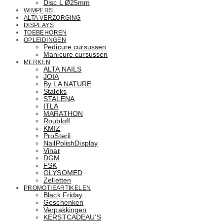
Disc L Ø25mm
WIMPERS
ALTA VERZORGING
DISPLAYS
TOEBEHOREN
OPLEIDINGEN
Pedicure cursussen
Manicure cursussen
MERKEN
ALTA NAILS
JOIA
By LA NATURE
Staleks
STALENA
ITLA
MARATHON
Roubloff
KMIZ
ProSteril
NailPolishDisplay
Vinar
DGM
FSK
GLYSOMED
Zelletten
PROMOTIEARTIKELEN
Black Friday
Geschenken
Verpakkingen
KERSTCADEAU’S