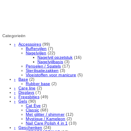
Categorieën
Accessoires
(99)
Buffervijlen
(7)
Nagelvijlen
(22)
Nagelvijl opzetstuk
(16)
Nagelvijlbasis
(3)
Penselen / Spatels
(17)
Sterilisatiezakken
(3)
Vloeistoffen voor manicure
(5)
Base
(2)
Rubber basе
(2)
Care line
(2)
Displays
(7)
Freesbitjes
(49)
Gels
(90)
Cat Eye
(2)
Classic
(68)
Met glitter / shimmer
(12)
Mystique / Kameleon
(2)
Nail Care Polish 4 in 1
(10)
Geschenken
(24)