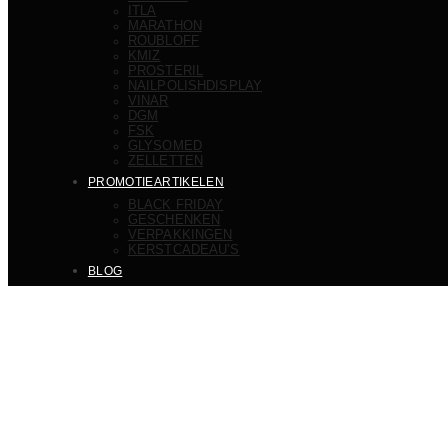
ITLA
MARATHON
ROUBLOFF
KMIZ
PROSTERIL
NAILPOLISHDISPLAY
VINAR
DGM
FSK
GLYSOMED
ZELLETTEN
PROMOTIEARTIKELEN
BLACK FRIDAY
GESCHENKEN
VERPAKKINGEN
KERSTCADEAU’S
BLOG