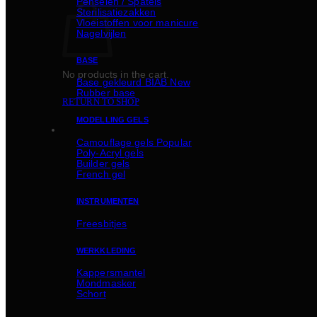
Penselen / Spatels
Sterilisatiezakken
Vloeistoffen voor manicure
Nagelvijlen
BASE
No products in the cart.
Basе gekleurd BIAB
Rubber basе
RETURN TO SHOP
MODELLING GELS
Camouflage gels
Poly-Acryl gels
Builder gels
French gel
INSTRUMENTEN
Freesbitjes
WERKKLEDING
Kappersmantel
Mondmasker
Schort