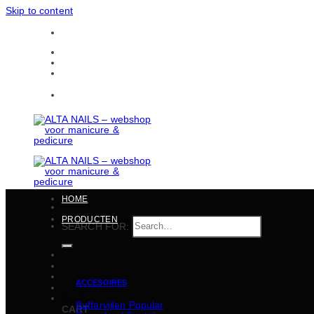
Skip to content
Gratis verzending in heel België vanaf 150 EUR
CONTACTEN
BULKBESTELLINGEN
Gratis verzending in heel België vanaf 150 EUR
HOME
PRODUCTEN
SEARCH FOR:
ACCESOIRES
€
0,00
Buffervijlen
CART