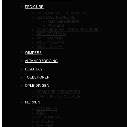
PEDICURE
BY LA NATURE VERZORGING
ALTA DISC PEDICURE
ALTA VERZORGING
POSTERS
ANALYSEKAART VOOR PEDICURE
DISC XS Ø10MM
DISC S Ø15MM
DISC M Ø20MM
DISC L Ø25MM
WIMPERS
ALTA VERZORGING
DISPLAYS
TOEBEHOREN
OPLEIDINGEN
PEDICURE CURSUSSEN
MANICURE CURSUSSEN
MERKEN
ALTA NAILS
JOIA
BY LA NATURE
STALEKS
STALENA