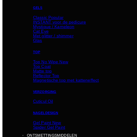
GELS
Classic
INSTANT voor de pedicure
Mystique / Kameleon
Cat Eye
Met glitter / shimmer
Glas
TOP
Top No Wipe
Top Coat
Matte top
Reflector Top
Magnetische top met katteneffect
VERZORGING
Cuticul Oil
NAGELDESIGN
Gel Paint
Spider Gel Paint
ONTSMETTINGSMIDDELEN