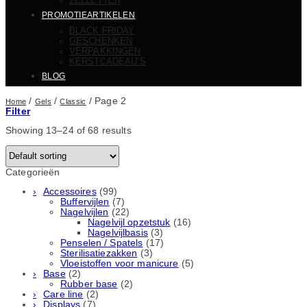
ZELLETTEN
PROMOTIEARTIKELEN
BLACK FRIDAY
GESCHENKEN
VERPAKKINGEN
KERSTCADEAU’S
BLOG
/
/
/
Page 2
Home
Gels
Classic
Filter
Showing 13–24 of 68 results
Categorieën
Accessoires
(99)
Buffervijlen
(7)
Nagelvijlen
(22)
Nagelvijl opzetstuk
(16)
Nagelvijlbasis
(3)
Penselen / Spatels
(17)
Sterilisatiezakken
(3)
Vloeistoffen voor manicure
(5)
Base
(2)
Rubber basе
(2)
Care line
(2)
Displays
(7)