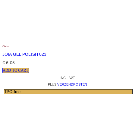
Gels
JOIA GEL POLISH 023
€
6,05
ADD TO CART
INCL. VAT
PLUS
VERZENDKOSTEN
TPO free