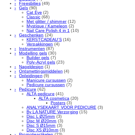
Freesbitjes
(49)
Gels
(90)
Cat Eye
(2)
Classic
(68)
Met glitter / shimmer
(12)
Mystique / Kameleon
(2)
Nail Care Polish 4 in 1
(10)
Geschenken
(24)
KERSTCADEAU’S
(16)
Verpakkingen
(4)
Instrumenten
(87)
Modelling gels
(30)
Builder gels
(7)
Poly-Acryl gels
(23)
Nageldesign
(1)
Ontsmettingsmiddelen
(4)
Opleidingen
(9)
Manicure cursussen
(2)
Pedicure cursussen
(7)
Pedicure
(62)
ALTA pedicure
(41)
ALTA cosmetica
(20)
Posters
(3)
ANALYSEKAART VOOR PEDICURE
(3)
By LA NATURE Verzorging
(15)
Disc L Ø25mm
(3)
Disc M Ø20mm
(3)
Disc S Ø15mm
(3)
Disc XS Ø10mm
(3)
Promotieartikelen
(23)