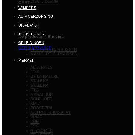
DISC L Ø25MM
CART
WIMPERS
ALTA VERZORGING
DISPLAYS
TOEBEHOREN
No products in the cart.
OPLEIDINGEN
RETURN TO SHOP
PEDICURE CURSUSSEN
MANICURE CURSUSSEN
MERKEN
ALTA NAILS
JOIA
BY LA NATURE
STALEKS
STALENA
ITLA
MARATHON
ROUBLOFF
KMIZ
PROSTERIL
NAILPOLISHDISPLAY
VINAR
DGM
FSK
GLYSOMED