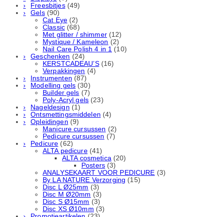
Freesbitjes
(49)
Gels
(90)
Cat Eye
(2)
Classic
(68)
Met glitter / shimmer
(12)
Mystique / Kameleon
(2)
Nail Care Polish 4 in 1
(10)
Geschenken
(24)
KERSTCADEAU’S
(16)
Verpakkingen
(4)
Instrumenten
(87)
Modelling gels
(30)
Builder gels
(7)
Poly-Acryl gels
(23)
Nageldesign
(1)
Ontsmettingsmiddelen
(4)
Opleidingen
(9)
Manicure cursussen
(2)
Pedicure cursussen
(7)
Pedicure
(62)
ALTA pedicure
(41)
ALTA cosmetica
(20)
Posters
(3)
ANALYSEKAART VOOR PEDICURE
(3)
By LA NATURE Verzorging
(15)
Disc L Ø25mm
(3)
Disc M Ø20mm
(3)
Disc S Ø15mm
(3)
Disc XS Ø10mm
(3)
Promotieartikelen
(23)