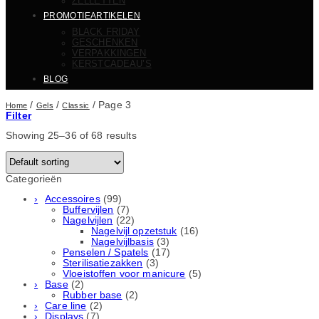
ZELLETTEN
PROMOTIEARTIKELEN
BLACK FRIDAY
GESCHENKEN
VERPAKKINGEN
KERSTCADEAU’S
BLOG
/
/
/
Page 3
Home
Gels
Classic
Filter
Showing 25–36 of 68 results
Categorieën
Accessoires
(99)
Buffervijlen
(7)
Nagelvijlen
(22)
Nagelvijl opzetstuk
(16)
Nagelvijlbasis
(3)
Penselen / Spatels
(17)
Sterilisatiezakken
(3)
Vloeistoffen voor manicure
(5)
Base
(2)
Rubber basе
(2)
Care line
(2)
Displays
(7)