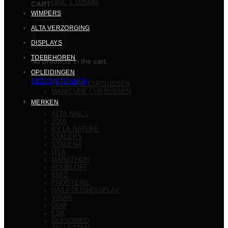
DISC L Ø25MM
CART
WIMPERS
ALTA VERZORGING
DISPLAYS
TOEBEHOREN
No products in the cart.
OPLEIDINGEN
RETURN TO SHOP
PEDICURE CURSUSSEN
MANICURE CURSUSSEN
MERKEN
ALTA NAILS
JOIA
BY LA NATURE
STALEKS
STALENA
ITLA
MARATHON
ROUBLOFF
KMIZ
PROSTERIL
NAILPOLISHDISPLAY
VINAR
DGM
FSK
GLYSOMED