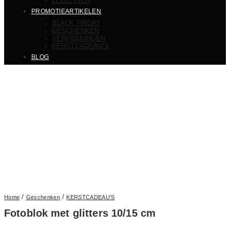
ZELLETTEN
PROMOTIEARTIKELEN
BLACK FRIDAY
GESCHENKEN
VERPAKKINGEN
KERSTCADEAU’S
BLOG
/
/
Home
Geschenken
KERSTCADEAU’S
Fotoblok met glitters 10/15 cm