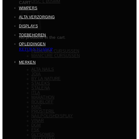
DISC L Ø25MM
CART
WIMPERS
ALTA VERZORGING
DISPLAYS
TOEBEHOREN
No products in the cart.
OPLEIDINGEN
RETURN TO SHOP
PEDICURE CURSUSSEN
MANICURE CURSUSSEN
MERKEN
ALTA NAILS
JOIA
BY LA NATURE
STALEKS
STALENA
ITLA
MARATHON
ROUBLOFF
KMIZ
PROSTERIL
NAILPOLISHDISPLAY
VINAR
DGM
FSK
GLYSOMED