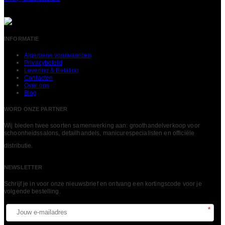
INFORMATIE
Algemene voorwaarden
Privacybeleid
Levering & Betaling
Contacten
Over ons
Blog
WORD ONZE PARTNER
Wij bieden twee soorten samenwerking aan: groothandelverkoop voor
schoonheidssalons, detailhandels, manicurespecialisten en officiële
LEES MEER
distributie.
NEWSLETTER
Schrijf je in voor onze nieuwsbrief en ontvang een kortingscode voor je
volgende bestelling.​
*