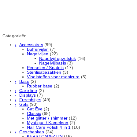
Categorieën
Accessoires
(99)
Buffervijlen
(7)
Nagelvijlen
(22)
Nagelvijl opzetstuk
(16)
Nagelvijlbasis
(3)
Penselen / Spatels
(17)
Sterilisatiezakken
(3)
Vloeistoffen voor manicure
(5)
Base
(2)
Rubber basе
(2)
Care line
(2)
Displays
(7)
Freesbitjes
(49)
Gels
(90)
Cat Eye
(2)
Classic
(68)
Met glitter / shimmer
(12)
Mystique / Kameleon
(2)
Nail Care Polish 4 in 1
(10)
Geschenken
(24)
KERSTCADEAU’S
(16)