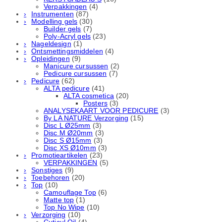
Verpakkingen
(4)
Instrumenten
(87)
Modelling gels
(30)
Builder gels
(7)
Poly-Acryl gels
(23)
Nageldesign
(1)
Ontsmettingsmiddelen
(4)
Opleidingen
(9)
Manicure cursussen
(2)
Pedicure cursussen
(7)
Pedicure
(62)
ALTA pedicure
(41)
ALTA cosmetica
(20)
Posters
(3)
ANALYSEKAART VOOR PEDICURE
(3)
By LA NATURE Verzorging
(15)
Disc L Ø25mm
(3)
Disc M Ø20mm
(3)
Disc S Ø15mm
(3)
Disc XS Ø10mm
(3)
Promotieartikelen
(23)
VERPAKKINGEN
(5)
Sonstiges
(9)
Toebehoren
(20)
Top
(10)
Camouflage Top
(6)
Matte top
(1)
Top No Wipe
(10)
Verzorging
(10)