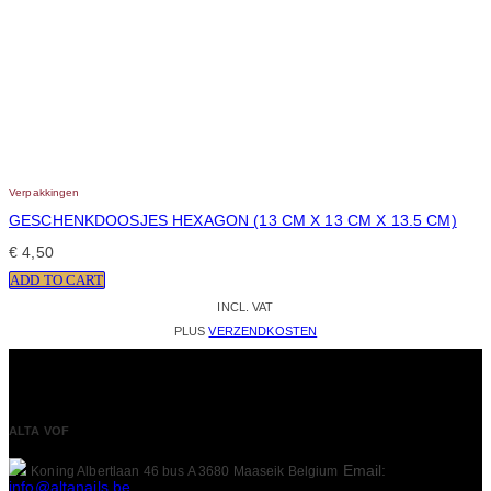
Verpakkingen
GESCHENKDOOSJES HEXAGON (13 CM X 13 CM X 13.5 CM)
€
4,50
ADD TO CART
INCL. VAT
PLUS
VERZENDKOSTEN
ALTA VOF
Email:
Koning Albertlaan 46 bus A
3680 Maaseik
Belgium
info@altanails.be