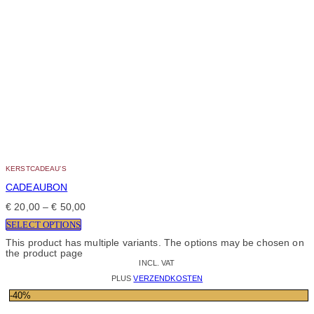
KERSTCADEAU’S
CADEAUBON
€
20,00
–
€
50,00
SELECT OPTIONS
This product has multiple variants. The options may be chosen on
the product page
INCL. VAT
PLUS
VERZENDKOSTEN
-40%