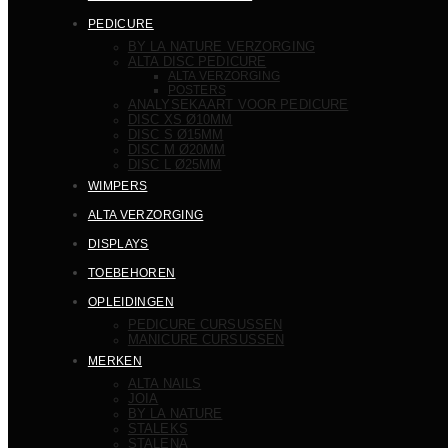
PEDICURE
BY LA NATURE VERZORGING
ALTA DISC PEDICURE
ALTA VERZORGING
POSTERS
ANALYSEKAART VOOR PEDICURE
DISC XS Ø10MM
DISC S Ø15MM
DISC M Ø20MM
DISC L Ø25MM
WIMPERS
ALTA VERZORGING
DISPLAYS
TOEBEHOREN
OPLEIDINGEN
PEDICURE CURSUSSEN
MANICURE CURSUSSEN
MERKEN
ALTA NAILS
JOIA
BY LA NATURE
STALEKS
STALENA