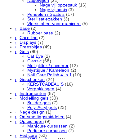
Nagelvijlen
(22)
Nagelvijl opzetstuk
(16)
Nagelvijlbasis
(3)
Penselen / Spatels
(17)
Sterilisatiezakken
(3)
Vloeistoffen voor manicure
(5)
Base
(2)
Rubber basе
(2)
Care line
(2)
Displays
(7)
Freesbitjes
(49)
Gels
(90)
Cat Eye
(2)
Classic
(68)
Met glitter / shimmer
(12)
Mystique / Kameleon
(2)
Nail Care Polish 4 in 1
(10)
Geschenken
(24)
KERSTCADEAU’S
(16)
Verpakkingen
(4)
Instrumenten
(87)
Modelling gels
(30)
Builder gels
(7)
Poly-Acryl gels
(23)
Nageldesign
(1)
Ontsmettingsmiddelen
(4)
Opleidingen
(9)
Manicure cursussen
(2)
Pedicure cursussen
(7)
Pedicure
(62)