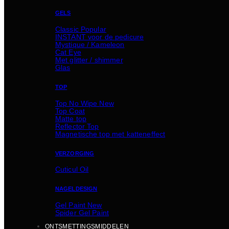
GELS
Classic
INSTANT voor de pedicure
Mystique / Kameleon
Cat Eye
Met glitter / shimmer
Glas
TOP
Top No Wipe
Top Coat
Matte top
Reflector Top
Magnetische top met katteneffect
VERZORGING
Cuticul Oil
NAGELDESIGN
Gel Paint
Spider Gel Paint
ONTSMETTINGSMIDDELEN