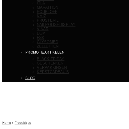
ITLA
MARATHON
ROUBLOFF
KMIZ
PROSTERIL
NAILPOLISHDISPLAY
VINAR
DGM
FSK
GLYSOMED
ZELLETTEN
PROMOTIEARTIKELEN
BLACK FRIDAY
GESCHENKEN
VERPAKKINGEN
KERSTCADEAU’S
BLOG
/
Home
Freesbitjes