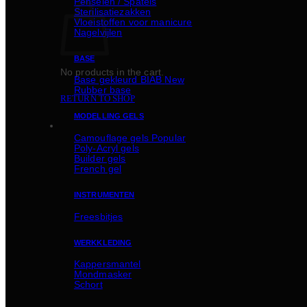
Penselen / Spatels
Sterilisatiezakken
Vloeistoffen voor manicure
Nagelvijlen
BASE
No products in the cart.
Basе gekleurd BIAB
Rubber basе
RETURN TO SHOP
MODELLING GELS
Camouflage gels
Poly-Acryl gels
Builder gels
French gel
INSTRUMENTEN
Freesbitjes
WERKKLEDING
Kappersmantel
Mondmasker
Schort