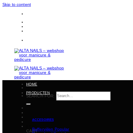
Skip to content
Gratis verzending in heel België vanaf 150 EUR
CONTACTEN
BULKBESTELLINGEN
Gratis verzending in heel België vanaf 150 EUR
HOME
PRODUCTEN
SEARCH FOR:
ACCESOIRES
€
0,00
Buffervijlen
CART