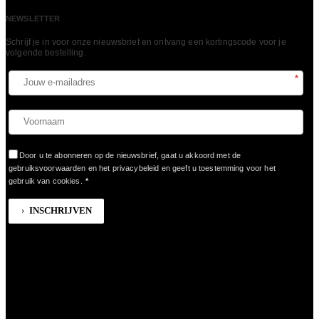
NEWSLETTER
Schrijf je in voor onze nieuwsbrief en ontvang een kortingscode voor je
volgende bestelling.​
*
Door u te abonneren op de nieuwsbrief, gaat u akkoord met de
gebruiksvoorwaarden en het privacybeleid en geeft u toestemming voor het
gebruik van cookies.
*
INSCHRIJVEN