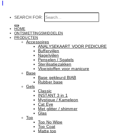
SEARCH FOR:
HOME
ONTSMETTINGSMIDDELEN
PRODUCTEN
Accessoires
ANALYSEKAART VOOR PEDICURE
Buffervijlen
Nagelvijlen
Penselen / Spatels
Sterilisatiezakken
Vloeistoffen voor manicure
Base
Basе gekleurd BIAB
Rubber basе
Gels
Classic
INSTANT 3 in 1
Mystique / Kameleon
Cat Eye
Met glitter / shimmer
Glas
Top
Top No Wipe
Top Coat
Matte top