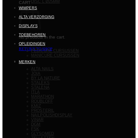
DISC L Ø25MM
CART
WIMPERS
ALTA VERZORGING
DISPLAYS
TOEBEHOREN
No products in the cart.
OPLEIDINGEN
RETURN TO SHOP
PEDICURE CURSUSSEN
MANICURE CURSUSSEN
MERKEN
ALTA NAILS
JOIA
BY LA NATURE
STALEKS
STALENA
ITLA
MARATHON
ROUBLOFF
KMIZ
PROSTERIL
NAILPOLISHDISPLAY
VINAR
DGM
FSK
GLYSOMED