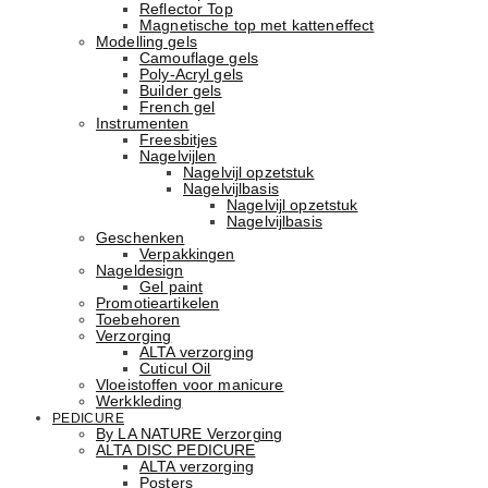
Reflector Top
Magnetische top met katteneffect
Modelling gels
Camouflage gels
Poly-Acryl gels
Builder gels
French gel
Instrumenten
Freesbitjes
Nagelvijlen
Nagelvijl opzetstuk
Nagelvijlbasis
Nagelvijl opzetstuk
Nagelvijlbasis
Geschenken
Verpakkingen
Nageldesign
Gel paint
Promotieartikelen
Toebehoren
Verzorging
ALTA verzorging
Cuticul Oil
Vloeistoffen voor manicure
Werkkleding
PEDICURE
By LA NATURE Verzorging
ALTA DISC PEDICURE
ALTA verzorging
Posters