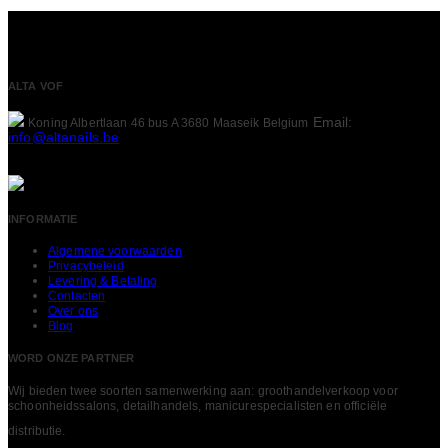
ALTA VOF
Email:
Koning Albertlaan 46 bus A
3680 Maaseik
Belgium
info@altanails.be
INFORMATIE
Algemene voorwaarden
Privacybeleid
Levering & Betaling
Contacten
Over ons
Blog
WORD ONZE PARTNER
Wij bieden twee soorten samenwerking aan: groothandelverkoop voor
schoonheidssalons, detailhandels, manicurespecialisten en officiële
LEES MEER
distributie.