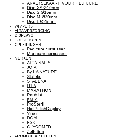
ANALYSEKAART VOOR PEDICURE
Disc XS Ø10mm
Disc S Ø15mm
Disc M Ø20mm
Disc L Ø25mm
WIMPERS
ALTA VERZORGING
DISPLAYS
TOEBEHOREN
OPLEIDINGEN
Pedicure cursussen
Manicure cursussen
MERKEN
ALTA NAILS
JOIA
By LA NATURE
Staleks
STALENA
ITLA
MARATHON
Roubloff
KMIZ
ProSteril
NailPolishDisplay
Vinar
DGM
FSK
GLYSOMED
Zelletten
PROMOTIEARTIKELEN