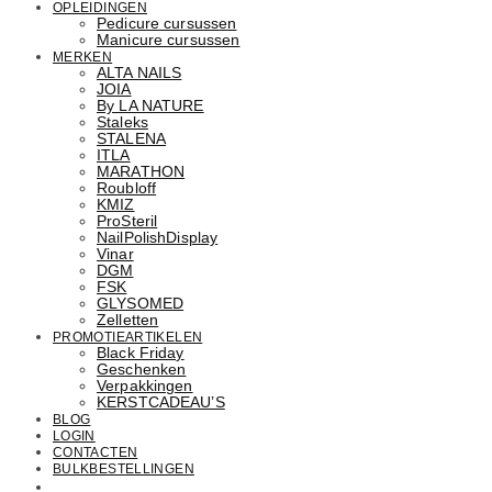
OPLEIDINGEN
Pedicure cursussen
Manicure cursussen
MERKEN
ALTA NAILS
JOIA
By LA NATURE
Staleks
STALENA
ITLA
MARATHON
Roubloff
KMIZ
ProSteril
NailPolishDisplay
Vinar
DGM
FSK
GLYSOMED
Zelletten
PROMOTIEARTIKELEN
Black Friday
Geschenken
Verpakkingen
KERSTCADEAU’S
BLOG
LOGIN
CONTACTEN
BULKBESTELLINGEN
Email: info@cosmetics.com