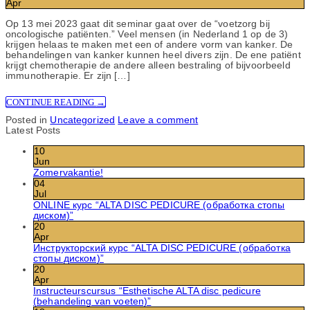
Apr
Op 13 mei 2023 gaat dit seminar gaat over de “voetzorg bij
oncologische patiënten.” Veel mensen (in Nederland 1 op de 3)
krijgen helaas te maken met een of andere vorm van kanker. De
behandelingen van kanker kunnen heel divers zijn. De ene patiënt
krijgt chemotherapie de andere alleen bestraling of bijvoorbeeld
immunotherapie. Er zijn […]
CONTINUE READING
→
Posted in
Uncategorized
Leave a comment
Latest Posts
10
Jun
Zomervakantie!
04
Jul
ONLINE курс “ALTA DISC PEDICURE (обработка стопы
диском)”
20
Apr
Инструкторский курс “ALTA DISC PEDICURE (обработка
стопы диском)”
20
Apr
Instructeurscursus “Esthetische ALTA disc pedicure
(behandeling van voeten)”