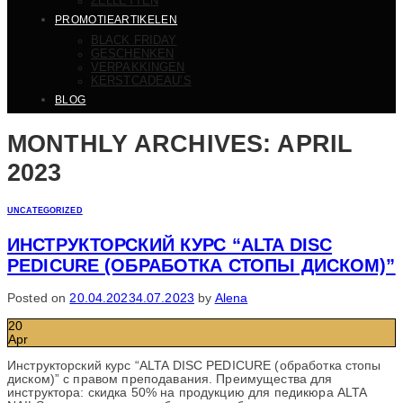
ZELLETTEN
PROMOTIEARTIKELEN
BLACK FRIDAY
GESCHENKEN
VERPAKKINGEN
KERSTCADEAU’S
BLOG
MONTHLY ARCHIVES:
APRIL
2023
UNCATEGORIZED
ИНСТРУКТОРСКИЙ КУРС “ALTA DISC
PEDICURE (ОБРАБОТКА СТОПЫ ДИСКОМ)”
Posted on
20.04.2023
4.07.2023
by
Alena
20
Apr
Инструкторский курс “ALTA DISC PEDICURE (обработка стопы
диском)” с правом преподавания. Преимущества для
инструктора: скидка 50% на продукцию для педикюра ALTA