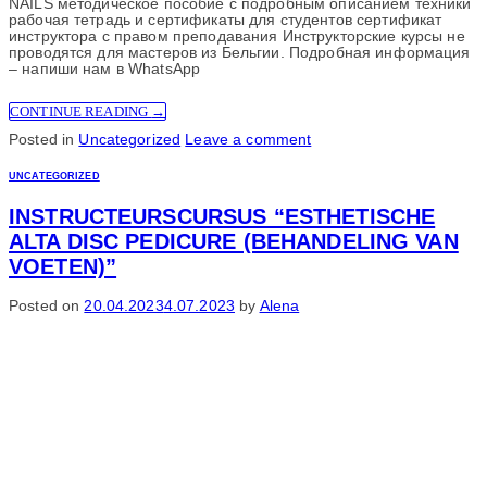
NAILS методическое пособие с подробным описанием техники
рабочая тетрадь и сертификаты для студентов сертификат
инструктора с правом преподавания Инструкторские курсы не
проводятся для мастеров из Бельгии. Подробная информация
– напиши нам в WhatsApp
CONTINUE READING
→
Posted in
Uncategorized
Leave a comment
UNCATEGORIZED
INSTRUCTEURSCURSUS “ESTHETISCHE
ALTA DISC PEDICURE (BEHANDELING VAN
VOETEN)”
Posted on
20.04.2023
4.07.2023
by
Alena