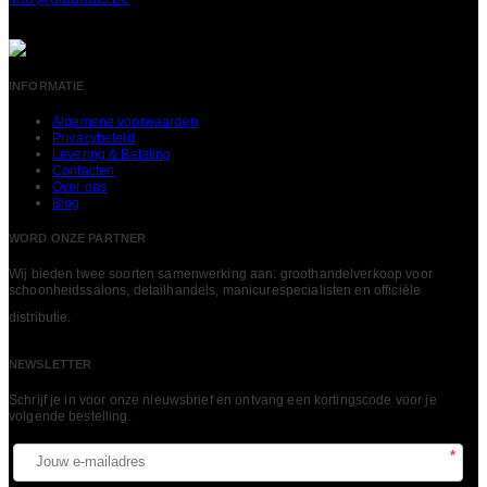
INFORMATIE
Algemene voorwaarden
Privacybeleid
Levering & Betaling
Contacten
Over ons
Blog
WORD ONZE PARTNER
Wij bieden twee soorten samenwerking aan: groothandelverkoop voor
schoonheidssalons, detailhandels, manicurespecialisten en officiële
LEES MEER
distributie.
NEWSLETTER
Schrijf je in voor onze nieuwsbrief en ontvang een kortingscode voor je
volgende bestelling.​
*