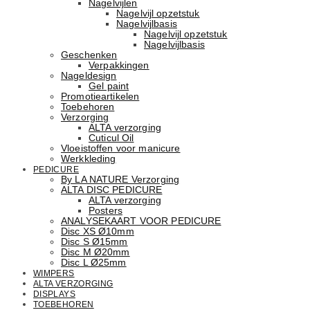
Nagelvijlen
Nagelvijl opzetstuk
Nagelvijlbasis
Nagelvijl opzetstuk
Nagelvijlbasis
Geschenken
Verpakkingen
Nageldesign
Gel paint
Promotieartikelen
Toebehoren
Verzorging
ALTA verzorging
Cuticul Oil
Vloeistoffen voor manicure
Werkkleding
PEDICURE
By LA NATURE Verzorging
ALTA DISC PEDICURE
ALTA verzorging
Posters
ANALYSEKAART VOOR PEDICURE
Disc XS Ø10mm
Disc S Ø15mm
Disc M Ø20mm
Disc L Ø25mm
WIMPERS
ALTA VERZORGING
DISPLAYS
TOEBEHOREN