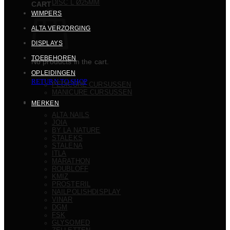
DISC L Ø25MM
CART
WIMPERS
ALTA VERZORGING
DISPLAYS
TOEBEHOREN
No products in the cart.
OPLEIDINGEN
RETURN TO SHOP
PEDICURE CURSUSSEN
MANICURE CURSUSSEN
MERKEN
ALTA NAILS
JOIA
BY LA NATURE
STALEKS
STALENA
ITLA
MARATHON
ROUBLOFF
KMIZ
PROSTERIL
NAILPOLISHDISPLAY
VINAR
DGM
FSK
GLYSOMED