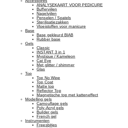
Accessoires
ANALYSEKAART VOOR PEDICURE
Buffervijlen
Nagelvijlen
Penselen / Spatels
Sterilisatiezakken
Vloeistoffen voor manicure
Base
Basе gekleurd BIAB
Rubber basе
Gels
Classic
INSTANT 3 in 1
Mystique / Kameleon
Cat Eye
Met glitter / shimmer
Glas
Top
Top No Wipe
Top Coat
Matte top
Reflector Top
Magnetische top met katteneffect
Modelling gels
Camouflage gels
Poly-Acryl gels
Builder gels
French gel
Instrumenten
Freesbitjes