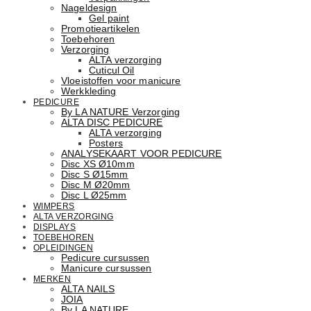
Nageldesign
Gel paint
Promotieartikelen
Toebehoren
Verzorging
ALTA verzorging
Cuticul Oil
Vloeistoffen voor manicure
Werkkleding
PEDICURE
By LA NATURE Verzorging
ALTA DISC PEDICURE
ALTA verzorging
Posters
ANALYSEKAART VOOR PEDICURE
Disc XS Ø10mm
Disc S Ø15mm
Disc M Ø20mm
Disc L Ø25mm
WIMPERS
ALTA VERZORGING
DISPLAYS
TOEBEHOREN
OPLEIDINGEN
Pedicure cursussen
Manicure cursussen
MERKEN
ALTA NAILS
JOIA
By LA NATURE