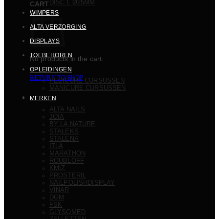
DISC L Ø25MM
CART
WIMPERS
ALTA VERZORGING
DISPLAYS
TOEBEHOREN
No products in the cart.
OPLEIDINGEN
RETURN TO SHOP
PEDICURE CURSUSSEN
MANICURE CURSUSSEN
MERKEN
ALTA NAILS
JOIA
BY LA NATURE
STALEKS
STALENA
ITLA
MARATHON
ROUBLOFF
KMIZ
PROSTERIL
NAILPOLISHDISPLAY
VINAR
DGM
FSK
GLYSOMED