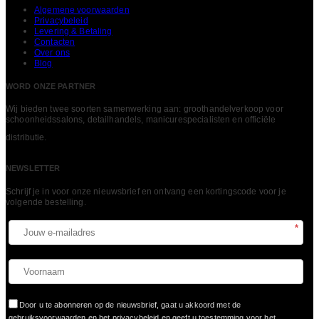
Algemene voorwaarden
Privacybeleid
Levering & Betaling
Contacten
Over ons
Blog
WORD ONZE PARTNER
Wij bieden twee soorten samenwerking aan: groothandelverkoop voor
schoonheidssalons, detailhandels, manicurespecialisten en officiële
LEES MEER
distributie.
NEWSLETTER
Schrijf je in voor onze nieuwsbrief en ontvang een kortingscode voor je
volgende bestelling.​
*
Door u te abonneren op de nieuwsbrief, gaat u akkoord met de
gebruiksvoorwaarden en het privacybeleid en geeft u toestemming voor het