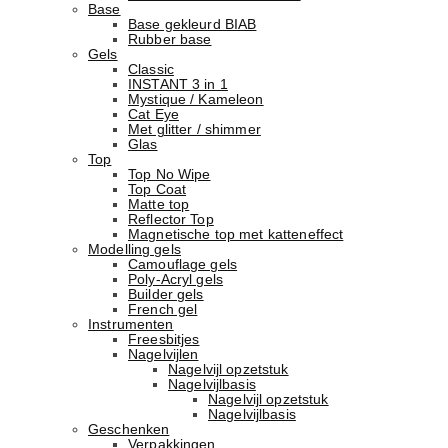
Base
Basе gekleurd BIAB
Rubber basе
Gels
Classic
INSTANT 3 in 1
Mystique / Kameleon
Cat Eye
Met glitter / shimmer
Glas
Top
Top No Wipe
Top Coat
Matte top
Reflector Top
Magnetische top met katteneffect
Modelling gels
Camouflage gels
Poly-Acryl gels
Builder gels
French gel
Instrumenten
Freesbitjes
Nagelvijlen
Nagelvijl opzetstuk
Nagelvijlbasis
Nagelvijl opzetstuk
Nagelvijlbasis
Geschenken
Verpakkingen