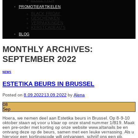
ZELLETTEN
PROMOTIEARTIKELEN
BLACK FRIDAY
GESCHENKEN
VERPAKKINGEN
KERSTCADEAU’S
BLOG
MONTHLY ARCHIVES:
SEPTEMBER 2022
NEWS
ESTETIKA BEURS IN BRUSSEL
Posted on
8.09.2022
13.09.2022
by
Alena
08
Sep
Hoera, we nemen deel aan Estetika beurs in Brussel. Op 8-9-10
oktober staan wij voor u klaar op onze stand nummer 1/B19. Maak
een pre-order met korting op onze website www.altanails.be en
ontvang deze op de beurs, samen met een leuke verrassing. Als u
hiervoor een kortingscode wilt ontvangen, schrijf ons een pb.