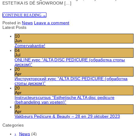
ESTETIKA IS DÉ SHOWROOM […]
CONTINUE READING
→
Posted in
News
Leave a comment
Latest Posts
10
Jun
Zomervakantie!
04
Jul
ONLINE курс “ALTA DISC PEDICURE (обработка стопы
диском)”
20
Apr
Инструкторский курс “ALTA DISC PEDICURE (обработка
стопы диском)”
20
Apr
Instructeurscursus “Esthetische ALTA disc pedicure
(behandeling van voeten)”
18
Apr
Vakbeurs Pedicure & Beauty – 28 en 29 oktober 2023
Categories
News
(4)