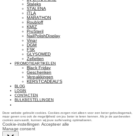
Staleks
STALENA
ITLA
MARATHON
Roubloff
KMIZ
ProSteril
NailPolishDisplay
Vinar
DGM
FSK
GLYSOMED
Zelletten
PROMOTIEARTIKELEN
Black Friday
Geschenken
Verpakkingen
KERSTCADEAU’S
BLOG
LOGIN
CONTACTEN
BULKBESTELLINGEN
Email: info@cosmetics.com
Deze website gebruikt cookies. Cookies zorgen niet alleen voor een beter gebruiksgemak,
maar geven ons ook de mogelijkheid om jou beter te leren kennen. Als je de aanbevolen
cookies aanvaardt, kunnen wij jouw surfervaring optimaliseren.
Cookie-instellingen
Accepteer alle
Manage consent