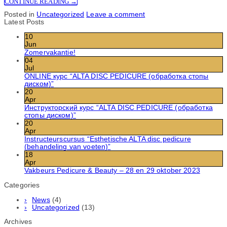
CONTINUE READING
→
Posted in
Uncategorized
Leave a comment
Latest Posts
10
Jun
Zomervakantie!
04
Jul
ONLINE курс “ALTA DISC PEDICURE (обработка стопы
диском)”
20
Apr
Инструкторский курс “ALTA DISC PEDICURE (обработка
стопы диском)”
20
Apr
Instructeurscursus “Esthetische ALTA disc pedicure
(behandeling van voeten)”
18
Apr
Vakbeurs Pedicure & Beauty – 28 en 29 oktober 2023
Categories
News
(4)
Uncategorized
(13)
Archives