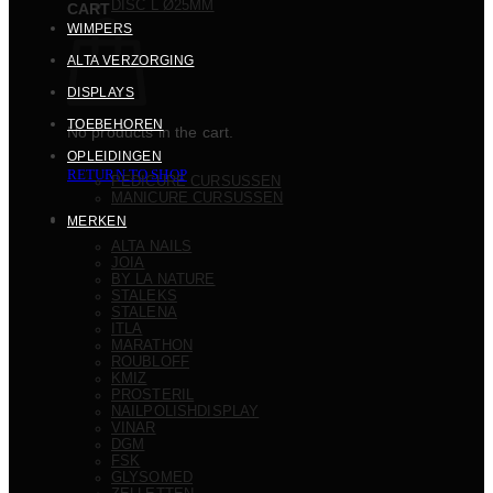
DISC L Ø25MM
CART
WIMPERS
ALTA VERZORGING
DISPLAYS
TOEBEHOREN
No products in the cart.
OPLEIDINGEN
RETURN TO SHOP
PEDICURE CURSUSSEN
MANICURE CURSUSSEN
MERKEN
ALTA NAILS
JOIA
BY LA NATURE
STALEKS
STALENA
ITLA
MARATHON
ROUBLOFF
KMIZ
PROSTERIL
NAILPOLISHDISPLAY
VINAR
DGM
FSK
GLYSOMED