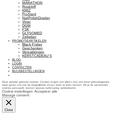
MARATHON
Roubloff
KMIZ
ProSteril
NailPolishDisplay
Vinar
DGM
FSK
GLYSOMED
Zelletten
PROMOTIEARTIKELEN
Black Friday
Geschenken
Verpakkingen
KERSTCADEAU’S
BLOG
LOGIN
CONTACTEN
BULKBESTELLINGEN
Email: info@cosmetics.com
Deze website gebruikt cookies. Cookies zorgen niet alleen voor een beter gebruiksgemak,
maar geven ons ook de mogelijkheid om jou beter te leren kennen. Als je de aanbevolen
cookies aanvaardt, kunnen wij jouw surfervaring optimaliseren.
Cookie-instellingen
Accepteer alle
Manage consent
Close