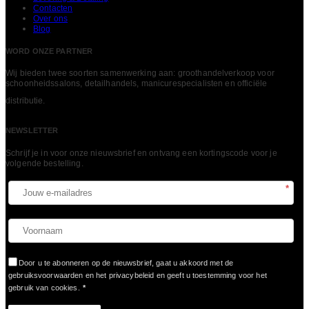
Contacten
Over ons
Blog
WORD ONZE PARTNER
Wij bieden twee soorten samenwerking aan: groothandelverkoop voor
schoonheidssalons, detailhandels, manicurespecialisten en officiële
LEES MEER
distributie.
NEWSLETTER
Schrijf je in voor onze nieuwsbrief en ontvang een kortingscode voor je
volgende bestelling.​
*
Door u te abonneren op de nieuwsbrief, gaat u akkoord met de
gebruiksvoorwaarden en het privacybeleid en geeft u toestemming voor het
gebruik van cookies.
*