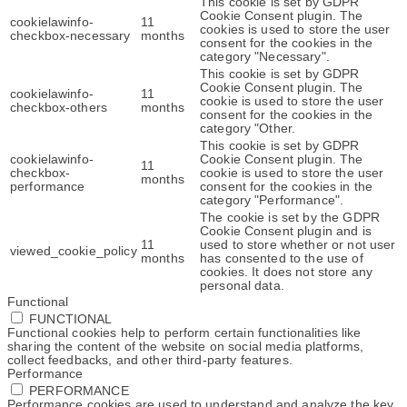
This cookie is set by GDPR
Cookie Consent plugin. The
cookielawinfo-
11
cookies is used to store the user
checkbox-necessary
months
consent for the cookies in the
category "Necessary".
This cookie is set by GDPR
Cookie Consent plugin. The
cookielawinfo-
11
cookie is used to store the user
checkbox-others
months
consent for the cookies in the
category "Other.
This cookie is set by GDPR
cookielawinfo-
Cookie Consent plugin. The
11
checkbox-
cookie is used to store the user
months
performance
consent for the cookies in the
category "Performance".
The cookie is set by the GDPR
Cookie Consent plugin and is
11
used to store whether or not user
viewed_cookie_policy
months
has consented to the use of
cookies. It does not store any
personal data.
Functional
FUNCTIONAL
Functional cookies help to perform certain functionalities like
sharing the content of the website on social media platforms,
collect feedbacks, and other third-party features.
Performance
PERFORMANCE
Performance cookies are used to understand and analyze the key