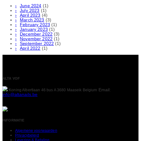
June 2024
(1)
July 2023
(1)
April 2023
(4)
March 2023
(3)
February 2023
(1)
January 2023
(1)
December 2022
(3)
November 2022
(1)
September 2022
(1)
April 2022
(1)
ALTA VOF
Email:
Koning Albertlaan 46 bus A
3680 Maaseik
Belgium
info@altanails.be
INFORMATIE
Algemene voorwaarden
Privacybeleid
Levering & Betaling