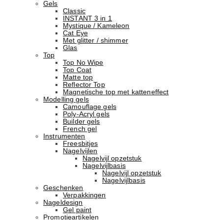
Gels
Classic
INSTANT 3 in 1
Mystique / Kameleon
Cat Eye
Met glitter / shimmer
Glas
Top
Top No Wipe
Top Coat
Matte top
Reflector Top
Magnetische top met katteneffect
Modelling gels
Camouflage gels
Poly-Acryl gels
Builder gels
French gel
Instrumenten
Freesbitjes
Nagelvijlen
Nagelvijl opzetstuk
Nagelvijlbasis
Nagelvijl opzetstuk
Nagelvijlbasis
Geschenken
Verpakkingen
Nageldesign
Gel paint
Promotieartikelen