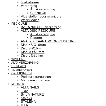
Toebehoren
Verzorging
ALTA verzorging
Cuticul Oil
Vloeistoffen voor manicure
Werkkleding
PEDICURE
By LA NATURE Verzorging
ALTA DISC PEDICURE
ALTA verzorging
Posters
ANALYSEKAART VOOR PEDICURE
Disc XS Ø10mm
Disc S Ø15mm
Disc M Ø20mm
Disc L Ø25mm
WIMPERS
ALTA VERZORGING
DISPLAYS
TOEBEHOREN
OPLEIDINGEN
Pedicure cursussen
Manicure cursussen
MERKEN
ALTA NAILS
JOIA
By LA NATURE
Staleks
STALENA
ITLA