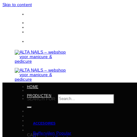
Skip to content
Gratis verzending in heel België vanaf 150 EUR
CONTACTEN
BULKBESTELLINGEN
Gratis verzending in heel België vanaf 150 EUR
HOME
PRODUCTEN
SEARCH FOR:
ACCESOIRES
€
0,00
Buffervijlen
CART