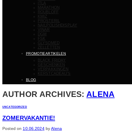
ITLA
MARATHON
ROUBLOFF
KMIZ
PROSTERIL
NAILPOLISHDISPLAY
VINAR
DGM
FSK
GLYSOMED
ZELLETTEN
PROMOTIEARTIKELEN
BLACK FRIDAY
GESCHENKEN
VERPAKKINGEN
KERSTCADEAU’S
BLOG
AUTHOR ARCHIVES:
ALENA
UNCATEGORIZED
ZOMERVAKANTIE!
Posted on
10.06.2024
by
Alena