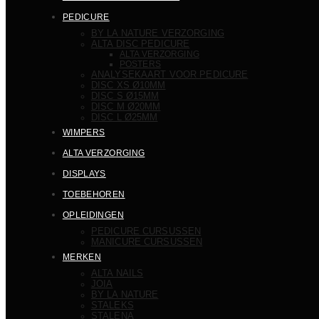
PEDICURE
BY LA NATURE VERZORGING
ALTA DISC PEDICURE
ALTA VERZORGING
POSTERS
ANALYSEKAART VOOR PEDICURE
DISC XS Ø10MM
DISC S Ø15MM
DISC M Ø20MM
DISC L Ø25MM
WIMPERS
ALTA VERZORGING
DISPLAYS
TOEBEHOREN
OPLEIDINGEN
PEDICURE CURSUSSEN
MANICURE CURSUSSEN
MERKEN
ALTA NAILS
JOIA
BY LA NATURE
STALEKS
STALENA