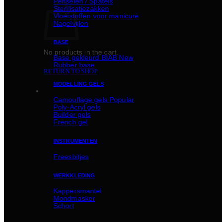
Penselen / Spatels
Sterilisatiezakken
Vloeistoffen voor manicure
Nagelvijlen
BASE
No products in the cart.
Basе gekleurd BIAB
Rubber basе
RETURN TO SHOP
MODELLING GELS
Camouflage gels
Poly-Acryl gels
Builder gels
French gel
INSTRUMENTEN
Freesbitjes
WERKKLEDING
Kappersmantel
Mondmasker
Schort