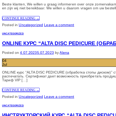
Beste klanten, We willen u graag informeren over onze zomervakantie
en zijn wij niet bereikbaar. We willen u daarom vragen om uw bestell
CONTINUE READING
→
Posted in
Uncategorized
Leave a comment
UNCATEGORIZED
ONLINE КУРС “ALTA DISC PEDICURE (ОБР
Posted on
4.07.2023
5.07.2023
by
Alena
04
Jul
ONLINE курс “ALTA DISC PEDICURE (обработка стопы диском)” ст
распечатать. Сертификат дает возможность приобретать продукц
Тариф VIP […]
CONTINUE READING
→
Posted in
Uncategorized
Leave a comment
UNCATEGORIZED
ИНСТРУКТОРСКИЙ КУРС “ALTA DISC PEDI