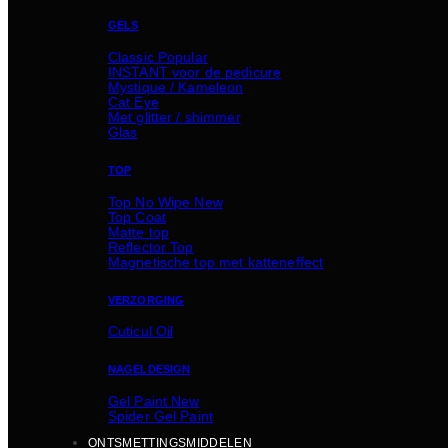
GELS
Classic
INSTANT voor de pedicure
Mystique / Kameleon
Cat Eye
Met glitter / shimmer
Glas
TOP
Top No Wipe
Top Coat
Matte top
Reflector Top
Magnetische top met katteneffect
VERZORGING
Cuticul Oil
NAGELDESIGN
Gel Paint
Spider Gel Paint
ONTSMETTINGSMIDDELEN